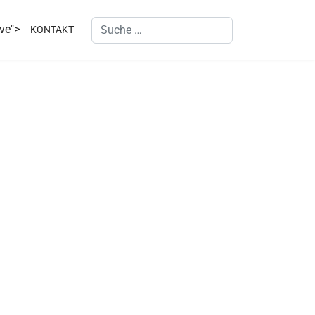
Suchen
ive">
KONTAKT
Type 2 or more characters for results.